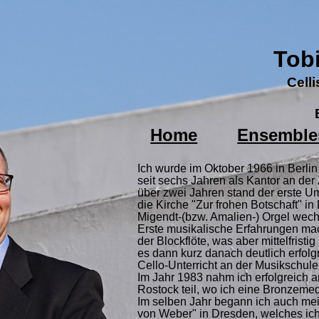
Tob
Cell
Home
Ensemble
Ich wurde im Oktober 1966 in Berlin
seit sechs Jahren als Kantor an der Z
über zwei Jahren stand der erste 
die Kirche "Zur frohen Botschaft" in
Migendt-(bzw. Amalien-) Orgel wech
Erste musikalische Erfahrungen mach
der Blockflöte, was aber mittelfristi
es dann kurz danach deutlich erfolgr
Cello-Unterricht an der Musikschule 
Im Jahr 1983 nahm ich erfolgreich a
Rostock teil, wo ich eine Bronzeme
Im selben Jahr begann ich auch me
von Weber" in Dresden, welches ic