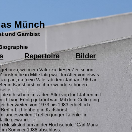
ias Münch
ist und Gambist
Biographie
s
Repertoire
Bilder
 geboren, wo mein Vater zu dieser Zeit schon
ionskirche in Mitte tätig war. Im Alter von etwas
Umzug an, da mein Vater ab dem Januar 1969 an
 Berlin-Karlshorst mit ihrer wunderschönen
selte.
te ich schon im zarten Alter von fünf Jahren mit
g nicht von Erfolg gekrönt war. Mit dem Cello ging
eicher weiter: von 1973 bis 1983 erhielt ich
Berlin-Lichtenberg in Karlshorst.
m landesweiten "Treffen junger Talente" in
daille gewann.
in Musikstudium an der Hochschule "Carl Maria
h im Sommer 1988 abschloss.